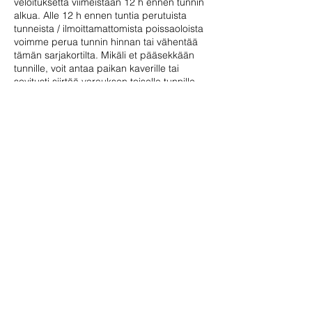
veloituksetta viimeistään 12 h ennen tunnin
alkua. Alle 12 h ennen tuntia perutuista
tunneista / ilmoittamattomista poissaoloista
voimme perua tunnin hinnan tai vähentää
tämän sarjakortilta. Mikäli et pääsekkään
tunnille, voit antaa paikan kaverille tai
sovitusti siirtää varauksen toiselle tunnille.
Contact Details
Korkeavuorenkatu 17, Helsinki, Finland
+358408449295
team@k17yoga.com
Korkeavuorenkatu 17, Helsinki
team@k17yoga.com