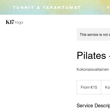
TUNNIT & TAPAHTUMAT
This service is not 
Pilates 
Kokonaisvaltainen
From
15
From €15
Ko
euros
Service Descrip