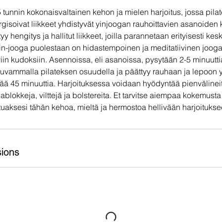
5 tunnin kokonaisvaltainen kehon ja mielen harjoitus, jossa pila
rgisoivat liikkeet yhdistyvät yinjoogan rauhoittavien asanoiden
y hengitys ja hallitut liikkeet, joilla parannetaan erityisesti ke
 Yin-jooga puolestaan on hidastempoinen ja meditatiivinen joog
iin kudoksiin. Asennoissa, eli asanoissa, pysytään 2-5 minuuttia
kkuvammalla pilateksen osuudella ja päättyy rauhaan ja lepoon 
ää 45 minuuttia. Harjoituksessa voidaan hyödyntää pienvälineit
ablokkeja, vilttejä ja bolstereita. Et tarvitse aiempaa kokemusta
tuaksesi tähän kehoa, mieltä ja hermostoa hellivään harjoitukse
ions