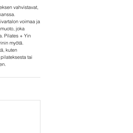
teksen vahvistavat,
 kanssa.
skivartalon voimaa ja
amuoto, joka
. Pilates + Yin
yinin myötä.
ä, kuten
 pilateksesta tai
en.