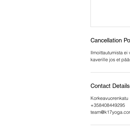
Cancellation Po
Ilmoittautumista ei
kaverille jos et pä
Contact Details
Korkeavuorenkatu 1
+358408449295
team@k17yoga.co