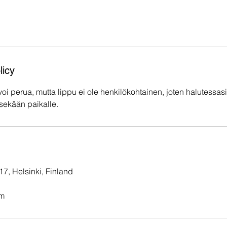
licy
 voi perua, mutta lippu ei ole henkilökohtainen, joten halutessas
äsekään paikalle.
7, Helsinki, Finland
m