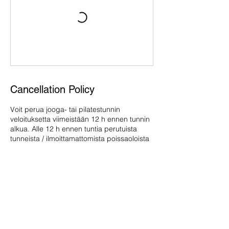
Cancellation Policy
Voit perua jooga- tai pilatestunnin
veloituksetta viimeistään 12 h ennen tunnin
alkua. Alle 12 h ennen tuntia perutuista
tunneista / ilmoittamattomista poissaoloista
voimme perua tunnin hinnan tai vähentää
tämän sarjakortilta. Mikäli et pääsekkään
tunnille, voit antaa paikan kaverille tai
sovitusti siirtää varauksen toiselle tunnille.
Contact Details