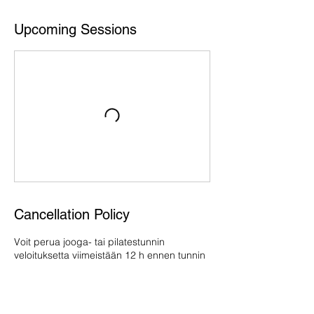
Upcoming Sessions
Cancellation Policy
Voit perua jooga- tai pilatestunnin
veloituksetta viimeistään 12 h ennen tunnin
alkua. Alle 12 h ennen tuntia perutuista
tunneista / ilmoittamattomista poissaoloista
voimme perua tunnin hinnan tai vähentää
tämän sarjakortilta. Mikäli et pääsekkään