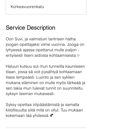
Korkeavuorenkatu
Service Description
Oon Suvi, ja valmistuin tantrisen hatha
joogan opettajaksi viime vuonna. Jooga on
lyhyessä ajassa opettanut mulle paljon -
erityisesti itseni aidosta kohtaamisesta.✨
Haluun kutsuu sut mun tunneilla kauniiseen
tilaan, jossa sä voit pysähtyä kohtaamaan
itsesi lempeästi. Luonto ja sen syklien
mukana eläminen on mulle myös tärkeää ja
sen takia mun tulevat tunnit on suunniteltu
syksyn teeman mukaisesti.
Syksy opettaa irtipäästämistä ja samalla
kiitollisuutta siitä mitä on ollut. Tuu mukaan
kokemaan tää yhdessä.🍂