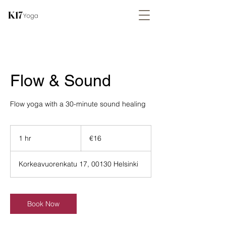
Flow & Sound
Flow yoga with a 30-minute sound healing
16
euros
1 hr
1
€16
h
Korkeavuorenkatu 17, 00130 Helsinki
Book Now