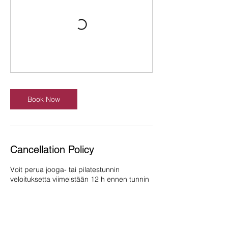
Book Now
Cancellation Policy
Voit perua jooga- tai pilatestunnin
veloituksetta viimeistään 12 h ennen tunnin
alkua. Alle 12 h ennen tuntia perutuista
tunneista / ilmoittamattomista poissaoloista
voimme perua tunnin hinnan tai vähentää
tämän sarjakortilta. Mikäli et pääsekkään
tunnille, voit antaa paikan kaverille tai