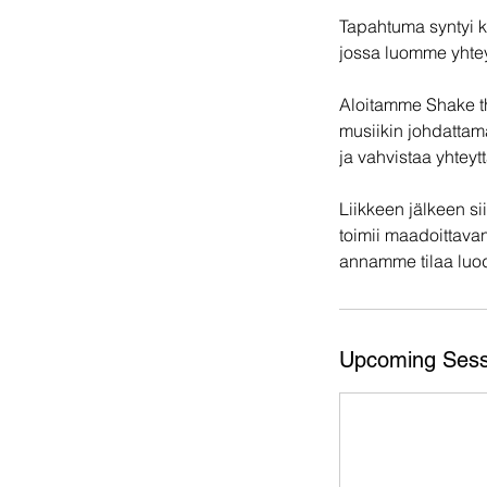
Tapahtuma syntyi ka
jossa luomme yhtey
Aloitamme Shake th
musiikin johdattama
ja vahvistaa yhteytt
Liikkeen jälkeen s
toimii maadoittava
annamme tilaa luod
Upcoming Sess