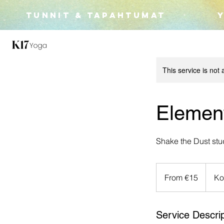
TUNNIT & TAPAHTUMAT
This service is not 
Element
Shake the Dust stu
From
15
From €15
Ko
euros
Service Descrip