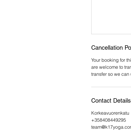
Cancellation Po
Your booking for th
are welcome to tran
transfer so we can
Contact Details
Korkeavuorenkatu 1
+358408449295
team@k17yoga.co