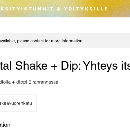
YKSITYISTUNNIT & YRITYKSILLE
available, please contact for more information.
al Shake + Dip: Yhteys i
diolla + dippi Eiranrannassa
rkeavuorenkatu
tion