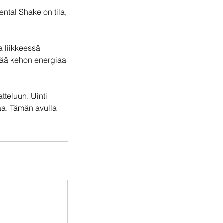
ntal Shake on tila,
 liikkeessä
ttää kehon energiaa
teluun. Uinti
aa. Tämän avulla