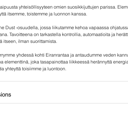
ipuusta yhteisöllisyyteen omien suosikkijuttujen parissa. Eleme
ttä itsemme, toistemme ja luonnon kanssa.
e Dust -osuudella, jossa liikutamme kehoa vapaassa ohjatussa
na. Tavoitteena on tarkastella kontrollia, automaatioita ja herä
ä itseen, ilman suorittamista.
iirrymme yhdessä kohti Eiranrantaa ja antaudumme veden kannat
na elementtinä, joka tasapainottaa liikkeessä herännyttä energi
a yhteyttä toisiimme ja luontoon.
ions